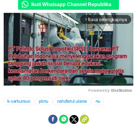
Ikuti Whatsapp Channel Republika
Baca selengkapnya
arrow_forward_ios
Powered by 
GliaStudios
k-sarbumusi
pbnu
nahdlatul ulama
nu
Mute