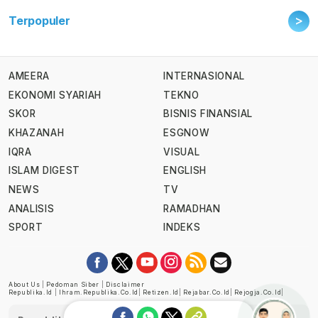
>
Terpopuler
AMEERA
INTERNASIONAL
EKONOMI SYARIAH
TEKNO
SKOR
BISNIS FINANSIAL
KHAZANAH
ESGNOW
IQRA
VISUAL
ISLAM DIGEST
ENGLISH
NEWS
TV
ANALISIS
RAMADHAN
SPORT
INDEKS
About Us
|
Pedoman Siber
|
Disclaimer
Republika.id
|
Ihram.republika.co.id
|
Retizen.id
|
Rejabar.co.id
|
Rejogja.co.id
|