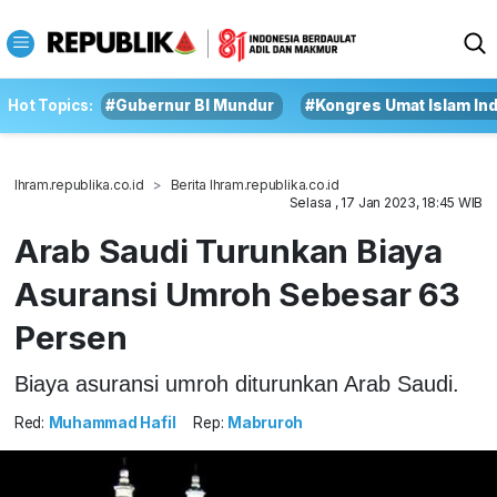
Hot Topics:
#Gubernur BI Mundur
#Kongres Umat Islam In
Ihram.republika.co.id
Berita Ihram.republika.co.id
Selasa , 17 Jan 2023, 18:45 WIB
Arab Saudi Turunkan Biaya
Asuransi Umroh Sebesar 63
Persen
Biaya asuransi umroh diturunkan Arab Saudi.
Red:
Muhammad Hafil
Rep:
Mabruroh