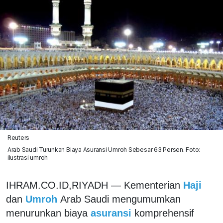
Reuters
Arab Saudi Turunkan Biaya Asuransi Umroh Sebesar 63 Persen. Foto:
ilustrasi umroh
IHRAM.CO.ID,RIYADH — Kementerian
Haji
dan
Umroh
Arab Saudi mengumumkan
menurunkan biaya
asuransi
komprehensif