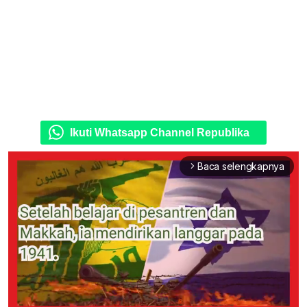
Ikuti Whatsapp Channel Republika
Baca selengkapnya
arrow_forward_ios