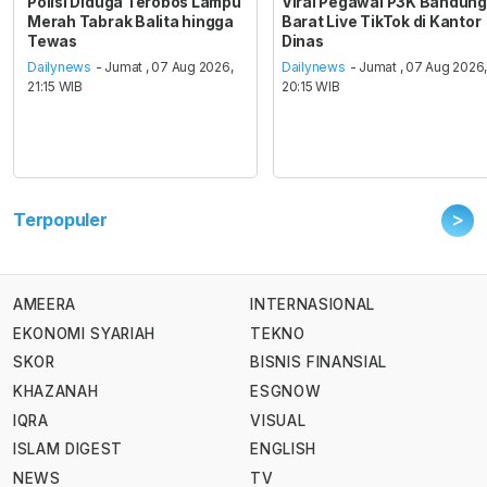
Polisi Diduga Terobos Lampu
Viral Pegawai P3K Bandung
Merah Tabrak Balita hingga
Barat Live TikTok di Kantor
Tewas
Dinas
Dailynews
- Jumat , 07 Aug 2026,
Dailynews
- Jumat , 07 Aug 2026
21:15 WIB
20:15 WIB
>
Terpopuler
AMEERA
INTERNASIONAL
EKONOMI SYARIAH
TEKNO
SKOR
BISNIS FINANSIAL
KHAZANAH
ESGNOW
IQRA
VISUAL
ISLAM DIGEST
ENGLISH
NEWS
TV