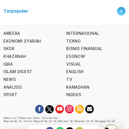
>
Terpopuler
AMEERA
INTERNASIONAL
EKONOMI SYARIAH
TEKNO
SKOR
BISNIS FINANSIAL
KHAZANAH
ESGNOW
IQRA
VISUAL
ISLAM DIGEST
ENGLISH
NEWS
TV
ANALISIS
RAMADHAN
SPORT
INDEKS
About Us
|
Pedoman Siber
|
Disclaimer
Republika.id
|
Ihram.republika.co.id
|
Retizen.id
|
Rejabar.co.id
|
Rejogja.co.id
|