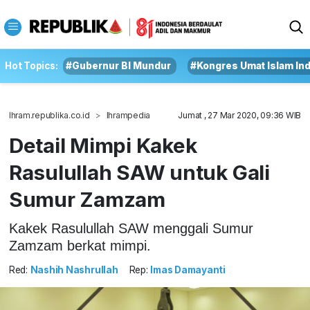
Hot Topics:
#Gubernur BI Mundur
#Kongres Umat Islam In
Ihram.republika.co.id
Ihrampedia
Jumat , 27 Mar 2020, 09:36 WIB
Detail Mimpi Kakek
Rasulullah SAW untuk Gali
Sumur Zamzam
Kakek Rasulullah SAW menggali Sumur
Zamzam berkat mimpi.
Red:
Nashih Nashrullah
Rep:
Imas Damayanti