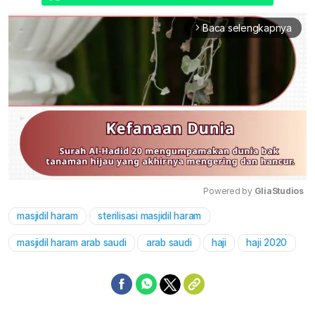
Baca selengkapnya
arrow_forward_ios
Powered by 
GliaStudios
masjidil haram
sterilisasi masjidil haram
Mute
masjidil haram arab saudi
arab saudi
haji
haji 2020