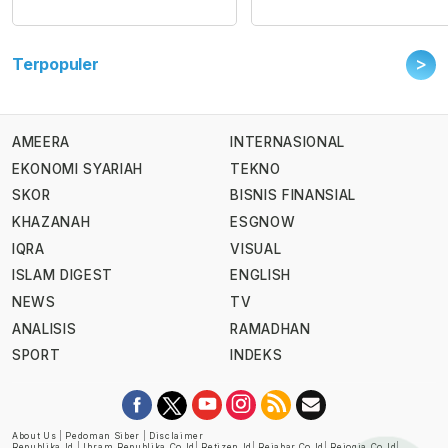
>
Terpopuler
AMEERA
INTERNASIONAL
EKONOMI SYARIAH
TEKNO
SKOR
BISNIS FINANSIAL
KHAZANAH
ESGNOW
IQRA
VISUAL
ISLAM DIGEST
ENGLISH
NEWS
TV
ANALISIS
RAMADHAN
SPORT
INDEKS
About Us
|
Pedoman Siber
|
Disclaimer
Republika.id
|
Ihram.republika.co.id
|
Retizen.id
|
Rejabar.co.id
|
Rejogja.co.id
|