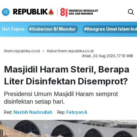
Hot Topics:
#Gubernur BI Mundur
#Kongres Umat Islam In
Ihram.republika.co.id
Kabar Ihram.republika.co.id
Ahad , 02 Aug 2020, 17:10 WIB
Masjidil Haram Steril, Berapa
Liter Disinfektan Disemprot?
Presidensi Umum Masjidil Haram semprot
disinfektan setiap hari.
Red:
Nashih Nashrullah
Rep:
Febryan A