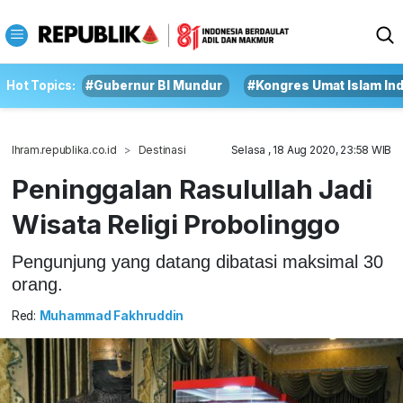
Hot Topics:
#Gubernur BI Mundur
#Kongres Umat Islam In
Ihram.republika.co.id
Destinasi
Selasa , 18 Aug 2020, 23:58 WIB
Peninggalan Rasulullah Jadi
Wisata Religi Probolinggo
Pengunjung yang datang dibatasi maksimal 30
orang.
Red:
Muhammad Fakhruddin