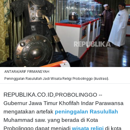
ANTARA/ARIF FIRMANSYAH
Peninggalan Rasulullah Jadi Wisata Religi Probolinggo (ilustrasi).
REPUBLIKA.CO.ID,
PROBOLINGGO --
Gubernur Jawa Timur Khofifah Indar Parawansa
mengatakan artefak
peninggalan Rasulullah
Muhammad saw. yang berada di Kota
Probolinggo dapat menjadi
wisata religi
di kota