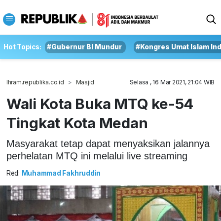
Hot Topics:
#Gubernur BI Mundur
#Kongres Umat Islam In
Ihram.republika.co.id
Masjid
Selasa , 16 Mar 2021, 21:04 WIB
Wali Kota Buka MTQ ke-54
Tingkat Kota Medan
Masyarakat tetap dapat menyaksikan jalannya
perhelatan MTQ ini melalui live streaming
Red:
Muhammad Fakhruddin