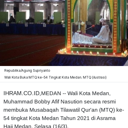
Republika/Agung Supriyanto
Wali Kota Buka MTQ ke-54 Tingkat Kota Medan. MTQ (ilustrasi)
IHRAM.CO.ID,
MEDAN -- Wali Kota Medan,
Muhammad Bobby Afif Nasution secara resmi
membuka Musabaqah Tilawatil Qur'an (MTQ) ke-
54 tingkat Kota Medan Tahun 2021 di Asrama
Haji Medan, Selasa (16/3).