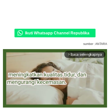
Ikuti Whatsapp Channel Republika
sumber : ANTARA
Baca selengkapnya
arrow_forward_ios