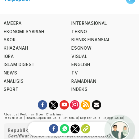
AMEERA
INTERNASIONAL
EKONOMI SYARIAH
TEKNO
SKOR
BISNIS FINANSIAL
KHAZANAH
ESGNOW
IQRA
VISUAL
ISLAM DIGEST
ENGLISH
NEWS
TV
ANALISIS
RAMADHAN
SPORT
INDEKS
About Us
|
Pedoman Siber
|
Disclaimer
Republika.id
|
Ihram.republika.co.id
|
Retizen.id
|
Rejabar.co.id
|
Rejogja.co.id
|
Republika telah diverifikasi oleh Dewan Pers
Sertifikat Nomor 1058/DP-Verifikasi/K/XII/2022