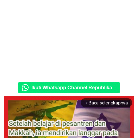
Ikuti Whatsapp Channel Republika
Baca selengkapnya
arrow_forward_ios