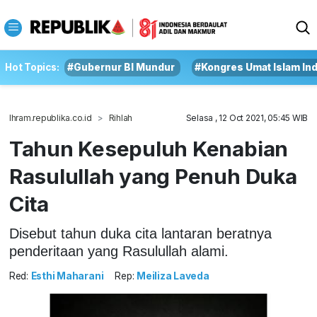
Hot Topics:
#Gubernur BI Mundur
#Kongres Umat Islam In
Ihram.republika.co.id
Rihlah
Selasa , 12 Oct 2021, 05:45 WIB
Tahun Kesepuluh Kenabian
Rasulullah yang Penuh Duka
Cita
Disebut tahun duka cita lantaran beratnya
penderitaan yang Rasulullah alami.
Red:
Esthi Maharani
Rep:
Meiliza Laveda