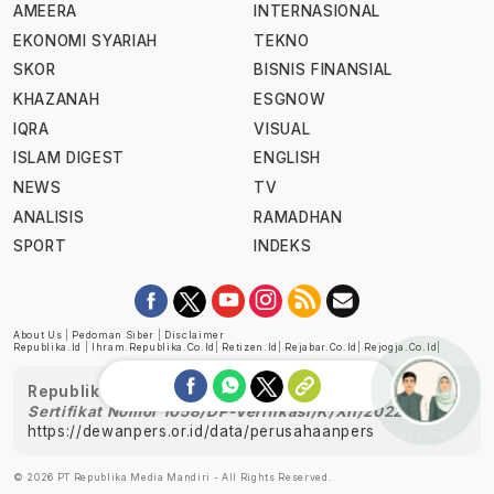
AMEERA
INTERNASIONAL
EKONOMI SYARIAH
TEKNO
SKOR
BISNIS FINANSIAL
KHAZANAH
ESGNOW
IQRA
VISUAL
ISLAM DIGEST
ENGLISH
NEWS
TV
ANALISIS
RAMADHAN
SPORT
INDEKS
About Us
|
Pedoman Siber
|
Disclaimer
Republika.id
|
Ihram.republika.co.id
|
Retizen.id
|
Rejabar.co.id
|
Rejogja.co.id
|
Republika telah diverifikasi oleh Dewan Pers
Sertifikat Nomor 1058/DP-Verifikasi/K/XII/2022
https://dewanpers.or.id/data/perusahaanpers
Ask me!
© 2026 PT Republika Media Mandiri - All Rights Reserved.