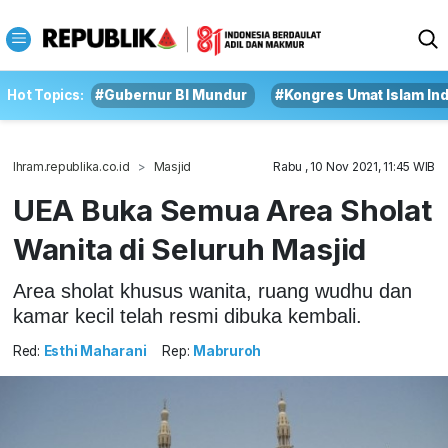
Hot Topics:
#Gubernur BI Mundur
#Kongres Umat Islam In
Ihram.republika.co.id
Masjid
Rabu , 10 Nov 2021, 11:45 WIB
UEA Buka Semua Area Sholat
Wanita di Seluruh Masjid
Area sholat khusus wanita, ruang wudhu dan
kamar kecil telah resmi dibuka kembali.
Red:
Esthi Maharani
Rep:
Mabruroh