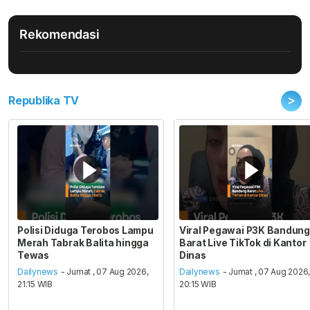
Rekomendasi
>
Republika TV
Polisi Diduga Terobos Lampu
Viral Pegawai P3K Bandung
Merah Tabrak Balita hingga
Barat Live TikTok di Kantor
Tewas
Dinas
Dailynews
- Jumat , 07 Aug 2026,
Dailynews
- Jumat , 07 Aug 2026
21:15 WIB
20:15 WIB