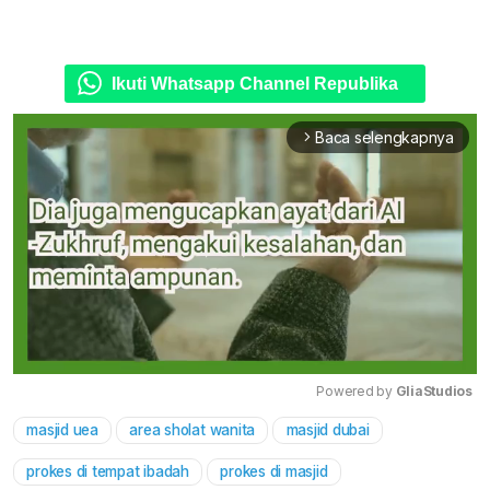
Ikuti Whatsapp Channel Republika
Baca selengkapnya
arrow_forward_ios
Powered by 
GliaStudios
masjid uea
area sholat wanita
masjid dubai
Mute
prokes di tempat ibadah
prokes di masjid