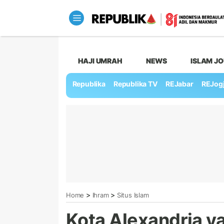
HAJI UMRAH
NEWS
ISLAM J
Republika
Republika TV
REJabar
REJog
>
>
Home
Ihram
Situs Islam
Kota Alexandria 