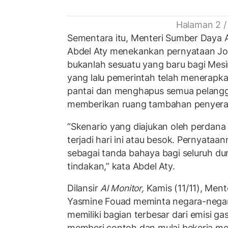
Halaman 2 /
Sementara itu, Menteri Sumber Daya A
Abdel Aty menekankan pernyataan Jo
bukanlah sesuatu yang baru bagi Mes
yang lalu pemerintah telah menerapka
pantai dan menghapus semua pelangga
memberikan ruang tambahan penyerap
“Skenario yang diajukan oleh perdana 
terjadi hari ini atau besok. Pernyata
sebagai tanda bahaya bagi seluruh du
tindakan,” kata Abdel Aty.
Dilansir
Al Monitor,
Kamis (11/11), Ment
Yasmine Fouad meminta negara-negara
memiliki bagian terbesar dari emisi g
memberi contoh dan mulai bekerja me