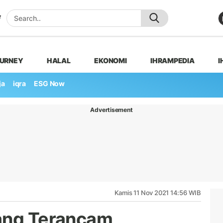
OURNEY
HALAL
EKONOMI
IHRAMPEDIA
I
ja
iqra
ESG Now
Advertisement
Kamis 11 Nov 2021 14:56 WIB
yang Terancam