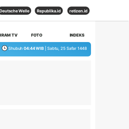
Deutsche Welle
Republika.id
retizen.id
HRAM TV
FOTO
INDEKS
Shubuh
04:44 WIB
| Sabtu, 25 Safar 1448