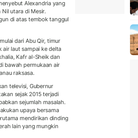
menyebut Alexandria yang
Nil utara di Mesir.
gun di atas tembok tanggul
ulai dari Abu Qir, timur
air laut sampai ke delta
khalia, Kafr al-Sheik dan
di bawah permukaan air
anau raksasa.
an televisi, Gubernur
kan sejak 2015 terjadi
babkan sejumlah masalah.
lakukan upaya bersama
erutama mendirikan dinding
erah lain yang mungkin