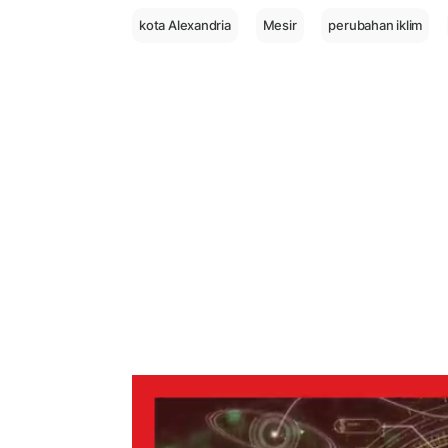
kota Alexandria
Mesir
perubahan iklim