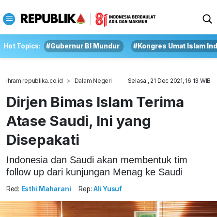
Hot Topics:
#Gubernur BI Mundur
#Kongres Umat Islam In
Ihram.republika.co.id
Dalam Negeri
Selasa , 21 Dec 2021, 16:13 WIB
Dirjen Bimas Islam Terima
Atase Saudi, Ini yang
Disepakati
Indonesia dan Saudi akan membentuk tim
follow up dari kunjungan Menag ke Saudi
Red:
Esthi Maharani
Rep:
Ali Yusuf