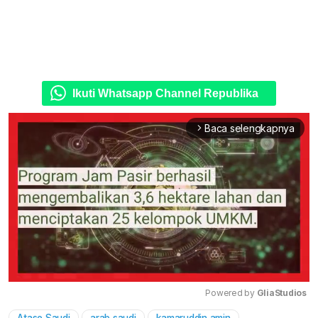
Ikuti Whatsapp Channel Republika
Baca selengkapnya
arrow_forward_ios
Powered by 
GliaStudios