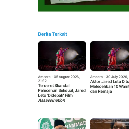
Berita Terkait
Ameera
- 05 August 2026,
Ameera
- 30 July 2026, 
21:32
Aktor Jared Leto Di
Terseret Skandal
Melecehkan 10 Wani
Pelecehan Seksual, Jared
dan Remaja
Leto 'Didepak' Film
Assassination