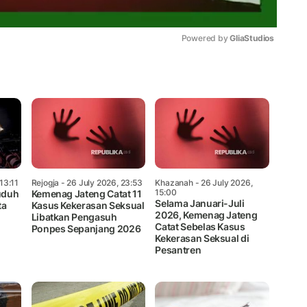
Powered by 
GliaStudios
Mute
13:11
Rejogja
- 26 July 2026, 23:53
Khazanah
- 26 July 2026,
15:00
tuduh
Kemenag Jateng Catat 11
Selama Januari-Juli
ta
Kasus Kekerasan Seksual
2026, Kemenag Jateng
Libatkan Pengasuh
Catat Sebelas Kasus
Ponpes Sepanjang 2026
Kekerasan Seksual di
Pesantren