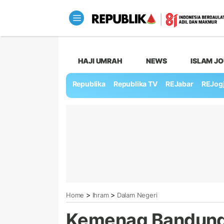
HAJI UMRAH
NEWS
ISLAM J
Republika
Republika TV
REJabar
REJog
>
>
Home
Ihram
Dalam Negeri
Kemenag Bandung 