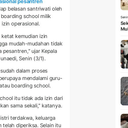
asional pesantren
ap belasan santriwati oleh
boarding school milik
Seni
Sek
 izin operasional.
Mul
 ketat kemudian izin
hingga mudah-mudahan tidak
pesantren," ujar Kepala
aedi, Senin (3/1).
t sudah dalam proses
 berupaya mendalami guru-
atau boarding school.
hool itu tidak ada izin dari
ukan sama sekali," katanya.
istri terdakwa, keluarga
elah diperiksa. Selain itu