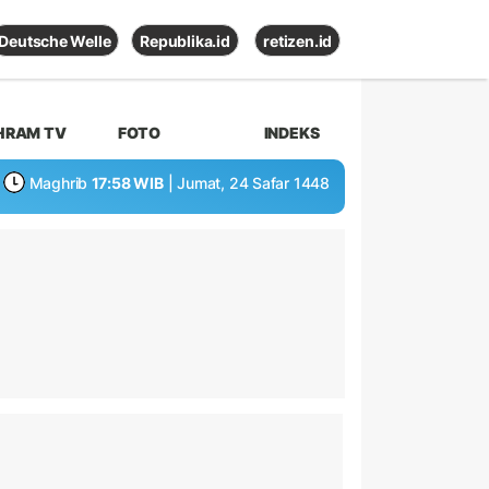
Deutsche Welle
Republika.id
retizen.id
HRAM TV
FOTO
INDEKS
Maghrib
17:58 WIB
| Jumat, 24 Safar 1448