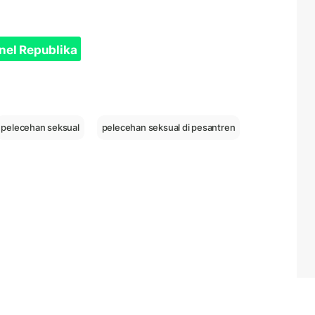
nel Republika
pelecehan seksual
pelecehan seksual di pesantren