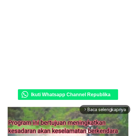
Ikuti Whatsapp Channel Republika
Baca selengkapnya
arrow_forward_ios