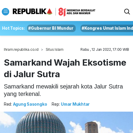
Hot Topics:
#Gubernur BI Mundur
#Kongres Umat Islam In
Ihram.republika.co.id
Situs Islam
Rabu , 12 Jan 2022, 17:00 WIB
Samarkand Wajah Eksotisme
di Jalur Sutra
Samarkand mewakili sejarah kota Jalur Sutra
yang terkenal.
Red:
Agung Sasongko
Rep:
Umar Mukhtar