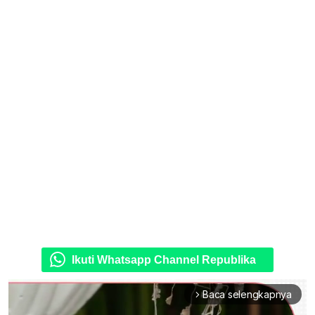
Ikuti Whatsapp Channel Republika
Baca selengkapnya
arrow_forward_ios