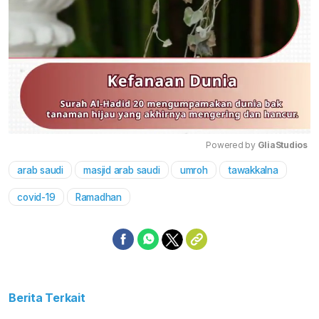
Powered by 
GliaStudios
arab saudi
masjid arab saudi
umroh
tawakkalna
Mute
covid-19
Ramadhan
Berita Terkait