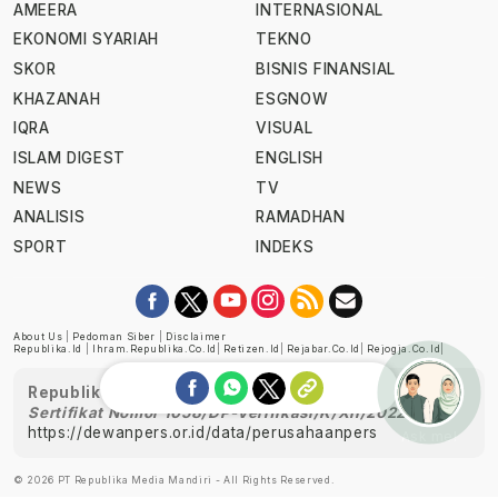
AMEERA
INTERNASIONAL
EKONOMI SYARIAH
TEKNO
SKOR
BISNIS FINANSIAL
KHAZANAH
ESGNOW
IQRA
VISUAL
ISLAM DIGEST
ENGLISH
NEWS
TV
ANALISIS
RAMADHAN
SPORT
INDEKS
About Us
|
Pedoman Siber
|
Disclaimer
Republika.id
|
Ihram.republika.co.id
|
Retizen.id
|
Rejabar.co.id
|
Rejogja.co.id
|
Republika telah diverifikasi oleh Dewan Pers
Sertifikat Nomor 1058/DP-Verifikasi/K/XII/2022
https://dewanpers.or.id/data/perusahaanpers
Ask me!
© 2026 PT Republika Media Mandiri - All Rights Reserved.