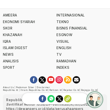
AMEERA
INTERNASIONAL
EKONOMI SYARIAH
TEKNO
SKOR
BISNIS FINANSIAL
KHAZANAH
ESGNOW
IQRA
VISUAL
ISLAM DIGEST
ENGLISH
NEWS
TV
ANALISIS
RAMADHAN
SPORT
INDEKS
About Us
|
Pedoman Siber
|
Disclaimer
Republika.id
|
Ihram.republika.co.id
|
Retizen.id
|
Rejabar.co.id
|
Rejogja.co.id
|
Republika telah diverifikasi oleh Dewan Pers
Sertifikat Nomor 1058/DP-Verifikasi/K/XII/2022
https://dewanpers.or.id/data/perusahaanpers
Ask me!