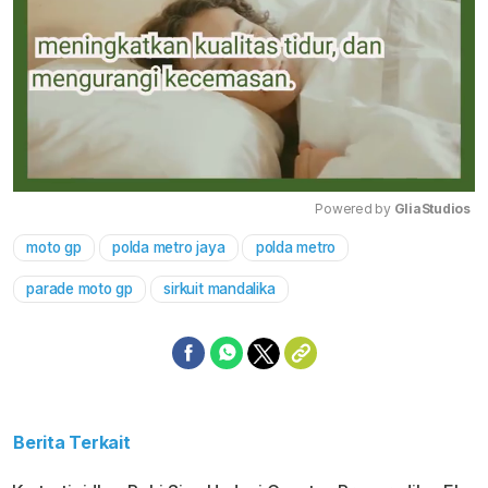
Powered by 
GliaStudios
moto gp
polda metro jaya
polda metro
Mute
parade moto gp
sirkuit mandalika
Berita Terkait