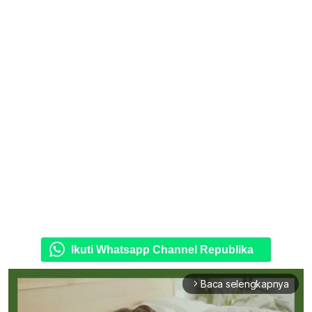
Ikuti Whatsapp Channel Republika
Baca selengkapnya
arrow_forward_ios