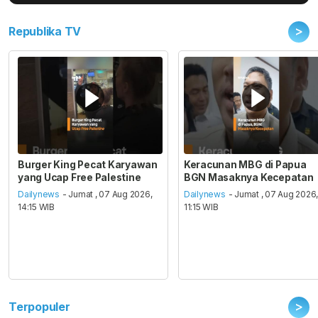
>
Republika TV
Burger King Pecat Karyawan
Keracunan MBG di Papua
yang Ucap Free Palestine
BGN Masaknya Kecepatan
Dailynews
- Jumat , 07 Aug 2026,
Dailynews
- Jumat , 07 Aug 2026
14:15 WIB
11:15 WIB
>
Terpopuler