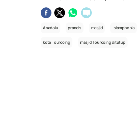
Anadolu
prancis
masjid
Islamphobia
kota Tourcoing
masjid Tourcoing ditutup