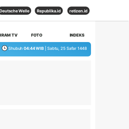
Deutsche Welle
Republika.id
retizen.id
HRAM TV
FOTO
INDEKS
Shubuh
04:44 WIB
| Sabtu, 25 Safar 1448