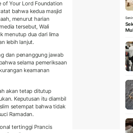
e
of
Your
Lord
Foundation
atat bahwa kedua masjid
aah, menurut harian
Seni
Sek
media tersebut, Wali
Mul
 menutup dua dari lima
n lebih lanjut.
ng
dan penanggung jawab
 bahwa selama pemeriksaan
kekurangan keamanan
h akan tetap ditutup
ukan. Keputusan itu diambil
slim setempat bahwa tidak
suci Ramadan.
onal tertinggi Prancis