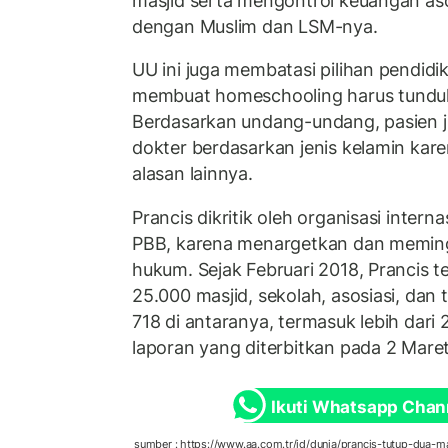
masjid serta mengontrol keuangan asos
dengan Muslim dan LSM-nya.
UU ini juga membatasi pilihan pendid
membuat
homeschooling
harus tunduk
Berdasarkan undang-undang, pasien j
dokter berdasarkan jenis kelamin kar
alasan lainnya.
Prancis dikritik oleh organisasi inter
PBB, karena menargetkan dan memin
hukum. Sejak Februari 2018, Prancis 
25.000 masjid, sekolah, asosiasi, dan
718 di antaranya, termasuk lebih dari
laporan yang diterbitkan pada 2 Maret
Ikuti Whatsapp Chan
sumber : https://www.aa.com.tr/id/dunia/prancis-tutup-dua-