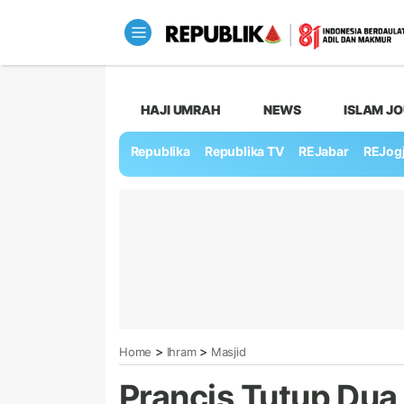
HAJI UMRAH
NEWS
ISLAM J
Republika
Republika TV
REJabar
REJog
>
>
Home
Ihram
Masjid
Prancis Tutup Dua