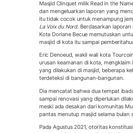
Masjid
Clinquet
milik
Read
in
the
Nam
dan mengeluarkan laporan yang menc
itu tidak cocok untuk menampung jem
La
Voix
du
Nord
.
Berdasarkan laporan 
Kota
Doriane
Becue
memutuskan untuk
masjid di kota itu sampai pemberitahua
Eric
Denoeud
, wakil
wali kota
Tourcoi
urusan keamanan di kota, mengklaim
yang dilakukan di masjid, beberapa 
terdeteksi di bangunan-bangunan.
Dia mencatat bahwa dua tempat ibada
sampai renovasi yang diperlukan dilak
meski ada desakan dari komunitas Mu
pantas menutup masjid selama bulan 
Pada Agustus 2021, otoritas konstitusi