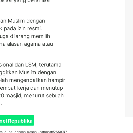
iasi yang berafiliasi
ikan Muslim dengan
 pada izin resmi.
uga dilarang memilih
ena alasan agama atau
nasional dan LSM, terutama
ggirkan Muslim dengan
telah mengendalikan hampir
 tempat kerja dan menutup
 20 masjid, menurut sebuah
.
nel Republika
masjid-lagi-dengan-alasan-keamanan/2559747