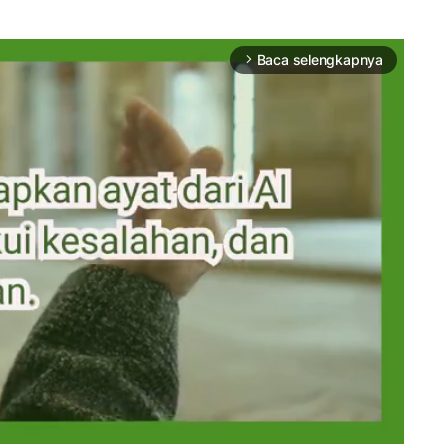
Baca selengkapnya
arrow_forward_ios