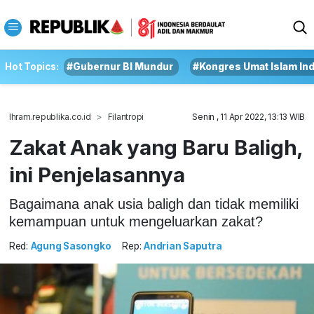
Hot Topics:
#Gubernur BI Mundur
#Kongres Umat Islam In
Ihram.republika.co.id
Filantropi
Senin , 11 Apr 2022, 13:13 WIB
Zakat Anak yang Baru Baligh,
ini Penjelasannya
Bagaimana anak usia baligh dan tidak memiliki
kemampuan untuk mengeluarkan zakat?
Red:
Agung Sasongko
Rep:
Andrian Saputra