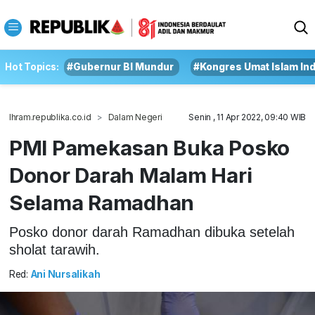
Hot Topics:
#Gubernur BI Mundur
#Kongres Umat Islam In
Ihram.republika.co.id
Dalam Negeri
Senin , 11 Apr 2022, 09:40 WIB
PMI Pamekasan Buka Posko
Donor Darah Malam Hari
Selama Ramadhan
Posko donor darah Ramadhan dibuka setelah
sholat tarawih.
Red:
Ani Nursalikah