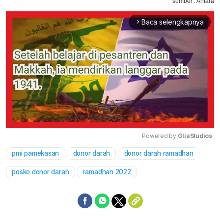
sumber : Antara
Baca selengkapnya
arrow_forward_ios
Powered by 
GliaStudios
pmi pamekasan
donor darah
donor darah ramadhan
Mute
posko donor darah
ramadhan 2022