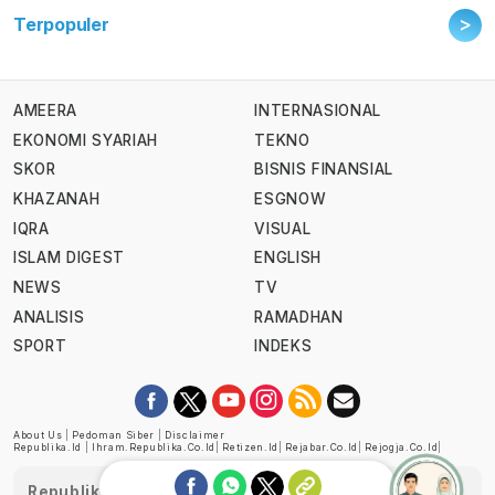
>
Terpopuler
AMEERA
INTERNASIONAL
EKONOMI SYARIAH
TEKNO
SKOR
BISNIS FINANSIAL
KHAZANAH
ESGNOW
IQRA
VISUAL
ISLAM DIGEST
ENGLISH
NEWS
TV
ANALISIS
RAMADHAN
SPORT
INDEKS
About Us
|
Pedoman Siber
|
Disclaimer
Republika.id
|
Ihram.republika.co.id
|
Retizen.id
|
Rejabar.co.id
|
Rejogja.co.id
|
Republika telah diverifikasi oleh Dewan Pers