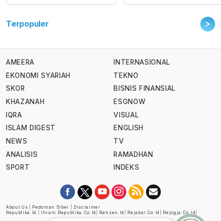
>
Terpopuler
AMEERA
INTERNASIONAL
EKONOMI SYARIAH
TEKNO
SKOR
BISNIS FINANSIAL
KHAZANAH
ESGNOW
IQRA
VISUAL
ISLAM DIGEST
ENGLISH
NEWS
TV
ANALISIS
RAMADHAN
SPORT
INDEKS
About Us
|
Pedoman Siber
|
Disclaimer
Republika.id
|
Ihram.republika.co.id
|
Retizen.id
|
Rejabar.co.id
|
Rejogja.co.id
|