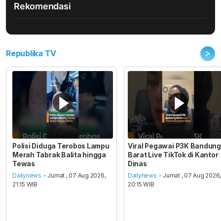
Rekomendasi
>
Republika TV
Polisi Diduga Terobos Lampu
Viral Pegawai P3K Bandung
Merah Tabrak Balita hingga
Barat Live TikTok di Kantor
Tewas
Dinas
Dailynews
- Jumat , 07 Aug 2026,
Dailynews
- Jumat , 07 Aug 2026
21:15 WIB
20:15 WIB