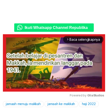
Ikuti Whatsapp Channel Republika
Baca selengkapnya
arrow_forward_ios
Powered by 
GliaStudios
jamaah menuju makkah
jamaah ke makkah
haji 2022
Mute