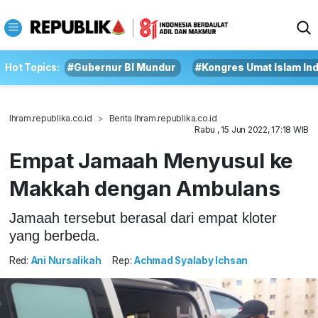
Hot Topics:
#Gubernur BI Mundur
#Kongres Umat Islam In
Ihram.republika.co.id
Berita Ihram.republika.co.id
Rabu , 15 Jun 2022, 17:18 WIB
Empat Jamaah Menyusul ke
Makkah dengan Ambulans
Jamaah tersebut berasal dari empat kloter
yang berbeda.
Red:
Ani Nursalikah
Rep:
Achmad Syalaby Ichsan