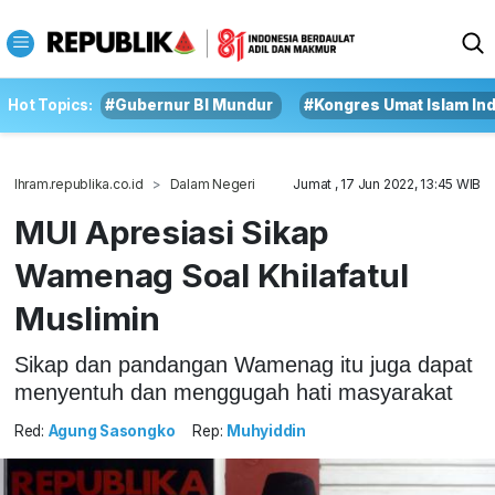
Hot Topics:
#Gubernur BI Mundur
#Kongres Umat Islam In
Ihram.republika.co.id
Dalam Negeri
Jumat , 17 Jun 2022, 13:45 WIB
MUI Apresiasi Sikap
Wamenag Soal Khilafatul
Muslimin
Sikap dan pandangan Wamenag itu juga dapat
menyentuh dan menggugah hati masyarakat
Red:
Agung Sasongko
Rep:
Muhyiddin