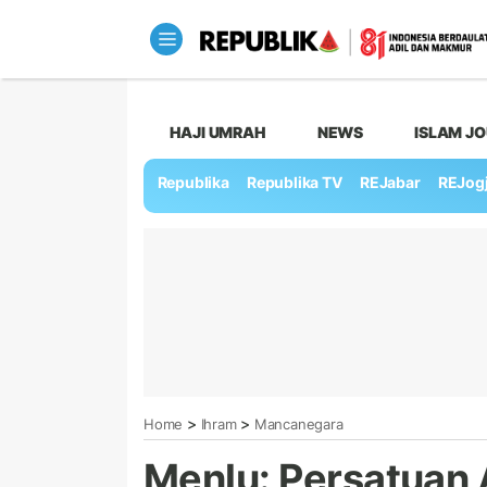
HAJI UMRAH
NEWS
ISLAM J
Republika
Republika TV
REJabar
REJog
>
>
Home
Ihram
Mancanegara
Menlu: Persatuan