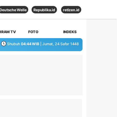
Deutsche Welle
Republika.id
retizen.id
HRAM TV
FOTO
INDEKS
Shubuh
04:44 WIB
| Jumat, 24 Safar 1448