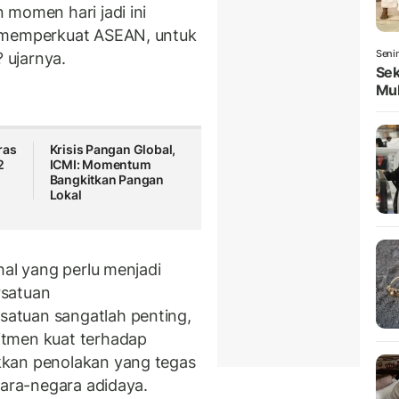
 momen hari jadi ini
k memperkuat ASEAN, untuk
Seni
? ujarnya.
Sek
Mul
ras
Krisis Pangan Global,
2
ICMI: Momentum
Bangkitkan Pangan
Lokal
hal yang perlu menjadi
rsatuan
atuan sangatlah penting,
itmen kuat terhadap
kkan penolakan yang tegas
gara-negara adidaya.