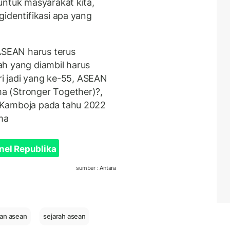
untuk masyarakat kita,
identifikasi apa yang
SEAN harus terus
h yang diambil harus
ari jadi yang ke-55, ASEAN
a (Stronger Together)?,
 Kamboja pada tahu 2022
ma
nel Republika
sumber : Antara
an asean
sejarah asean