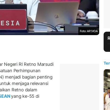
Foto: AP/VOA
Ter
r Negeri RI Retno Marsudi
satuan Perhimpunan
) menjadi bagian penting
untuk menjaga relevansi
paikan Retno dalam
SEAN
yang ke-55 di