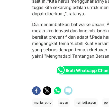
saat ini."Kita harus menggunakannya 
tugas kita sekarang adalah untuk meng
dapat diperkuat," katanya.
Dia menambahkan bahwa ke depan, A
melakukan inovasi dan langkah-langka
bersifat preventif dan adaptif.Pada h
mengangkat tema ?Lebih Kuat Bersam
yang selaras dengan tema keketuaan
yakni ?Menghadapi Tantangan Bersa
Ikuti Whatsapp Chan
menlu retno
asean
hari jadi asean
per