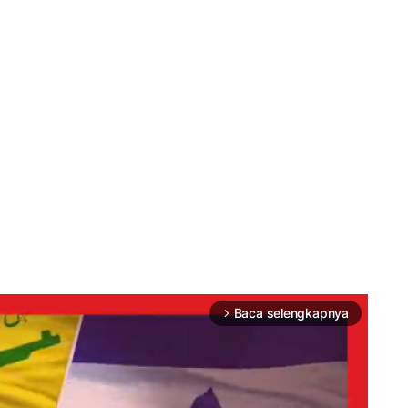
Baca selengkapnya
arrow_forward_ios