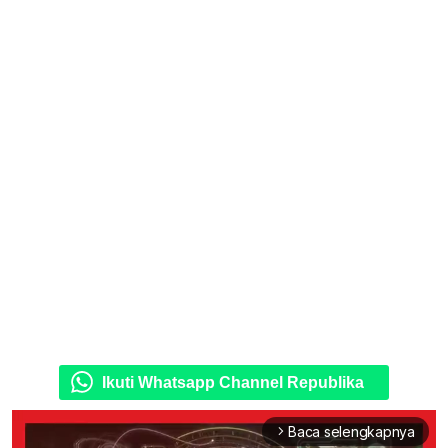
Ikuti Whatsapp Channel Republika
Baca selengkapnya
arrow_forward_ios