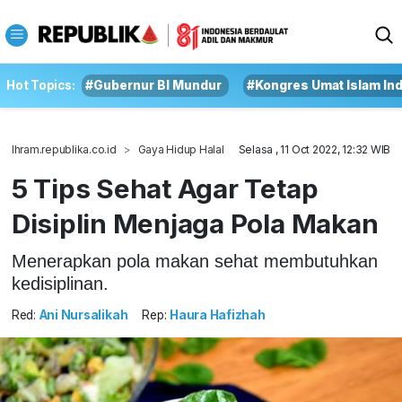
Hot Topics:
#Gubernur BI Mundur
#Kongres Umat Islam In
Ihram.republika.co.id
Gaya Hidup Halal
Selasa , 11 Oct 2022, 12:32 WIB
5 Tips Sehat Agar Tetap
Disiplin Menjaga Pola Makan
Menerapkan pola makan sehat membutuhkan
kedisiplinan.
Red:
Ani Nursalikah
Rep:
Haura Hafizhah