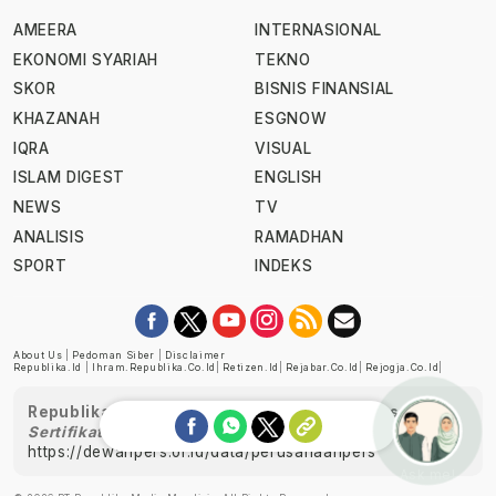
AMEERA
INTERNASIONAL
EKONOMI SYARIAH
TEKNO
SKOR
BISNIS FINANSIAL
KHAZANAH
ESGNOW
IQRA
VISUAL
ISLAM DIGEST
ENGLISH
NEWS
TV
ANALISIS
RAMADHAN
SPORT
INDEKS
About Us
|
Pedoman Siber
|
Disclaimer
Republika.id
|
Ihram.republika.co.id
|
Retizen.id
|
Rejabar.co.id
|
Rejogja.co.id
|
Republika telah diverifikasi oleh Dewan Pers
Sertifikat Nomor 1058/DP-Verifikasi/K/XII/2022
https://dewanpers.or.id/data/perusahaanpers
Ask me!