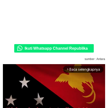
Ikuti Whatsapp Channel Republika
sumber : Antara
Baca selengkapnya
arrow_forward_ios