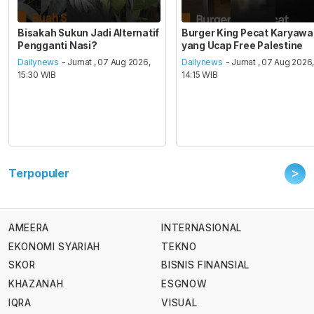
Bisakah Sukun Jadi Alternatif
Burger King Pecat Karyaw
Pengganti Nasi?
yang Ucap Free Palestine
Dailynews
- Jumat , 07 Aug 2026,
Dailynews
- Jumat , 07 Aug 2026
15:30 WIB
14:15 WIB
>
Terpopuler
AMEERA
INTERNASIONAL
EKONOMI SYARIAH
TEKNO
SKOR
BISNIS FINANSIAL
KHAZANAH
ESGNOW
IQRA
VISUAL