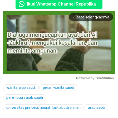
Ikuti Whatsapp Channel Republika
Baca selengkapnya
arrow_forward_ios
Powered by 
GliaStudios
wanita arab saudi
peran wanita saudi
Mute
perempuan arab saudi
universitas princess nourah bint abdulrahman
arab saudi