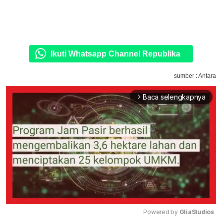
Ikuti Whatsapp Channel Republika
sumber : Antara
Baca selengkapnya
arrow_forward_ios
Powered by 
GliaStudios