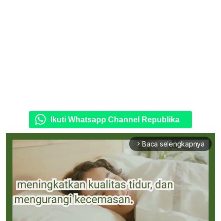
Ikuti Whatsapp Channel Republika
Baca selengkapnya
arrow_forward_ios