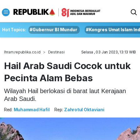
Hot Topics:
#Gubernur BI Mundur
#Kongres Umat Islam In
Ihram.republika.co.id
Destinasi
Selasa , 03 Jan 2023, 13:13 WIB
Hail Arab Saudi Cocok untuk
Pecinta Alam Bebas
Wilayah Hail berlokasi di barat laut Kerajaan
Arab Saudi.
Red:
Muhammad Hafil
Rep:
Zahrotul Oktaviani