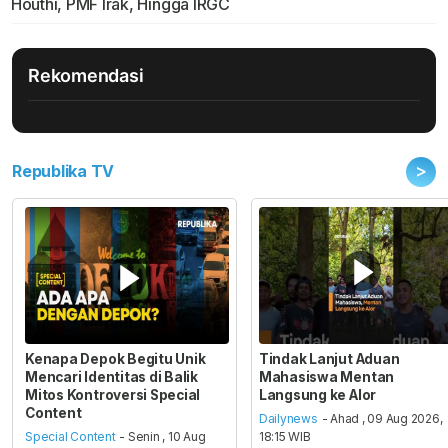
Houthi, PMF Irak, Hingga IRGC
Rekomendasi
>
Republika TV
Kenapa Depok Begitu Unik
Tindak Lanjut Aduan
Mencari Identitas di Balik
Mahasiswa Mentan
Mitos Kontroversi Special
Langsung ke Alor
Content
Dailynews
- Ahad , 09 Aug 2026,
Special Content
- Senin , 10 Aug
18:15 WIB