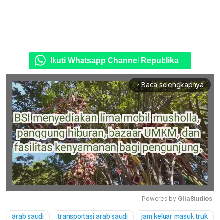
Ikuti Whatsapp Channel Republika
Baca selengkapnya
arrow_forward_ios
Powered by 
GliaStudios
arab saudi
transportasi arab saudi
jam keluar masuk truk