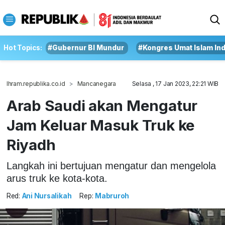
Hot Topics:
#Gubernur BI Mundur
#Kongres Umat Islam In
Ihram.republika.co.id
Mancanegara
Selasa , 17 Jan 2023, 22:21 WIB
Arab Saudi akan Mengatur
Jam Keluar Masuk Truk ke
Riyadh
Langkah ini bertujuan mengatur dan mengelola
arus truk ke kota-kota.
Red:
Ani Nursalikah
Rep:
Mabruroh