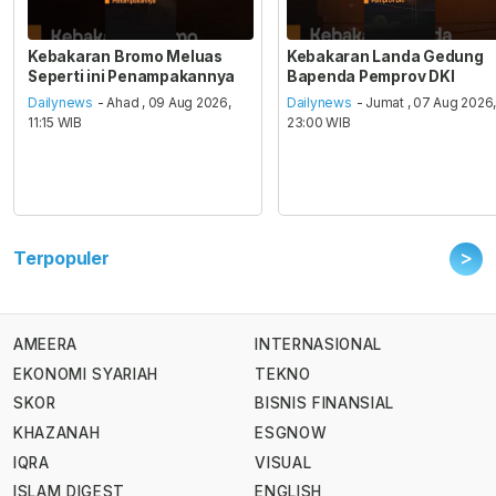
Kebakaran Bromo Meluas
Kebakaran Landa Gedung
Seperti ini Penampakannya
Bapenda Pemprov DKI
Dailynews
- Ahad , 09 Aug 2026,
Dailynews
- Jumat , 07 Aug 2026
11:15 WIB
23:00 WIB
>
Terpopuler
AMEERA
INTERNASIONAL
EKONOMI SYARIAH
TEKNO
SKOR
BISNIS FINANSIAL
KHAZANAH
ESGNOW
IQRA
VISUAL
ISLAM DIGEST
ENGLISH