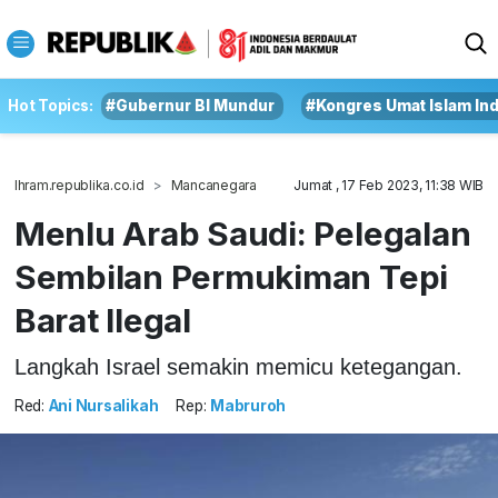
Hot Topics:
#Gubernur BI Mundur
#Kongres Umat Islam In
Ihram.republika.co.id
Mancanegara
Jumat , 17 Feb 2023, 11:38 WIB
Menlu Arab Saudi: Pelegalan
Sembilan Permukiman Tepi
Barat Ilegal
Langkah Israel semakin memicu ketegangan.
Red:
Ani Nursalikah
Rep:
Mabruroh