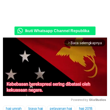
Ikuti Whatsapp Channel Republika
Baca selengkapnya
arrow_forward_ios
Powered by 
GliaStudios
haji umrah
biaya haji
pelayanan haji
haji 2018