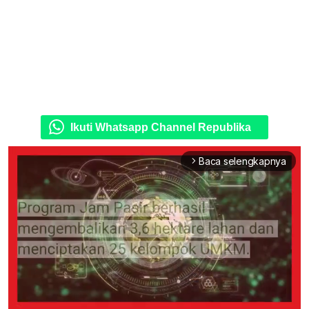
Ikuti Whatsapp Channel Republika
Baca selengkapnya
arrow_forward_ios