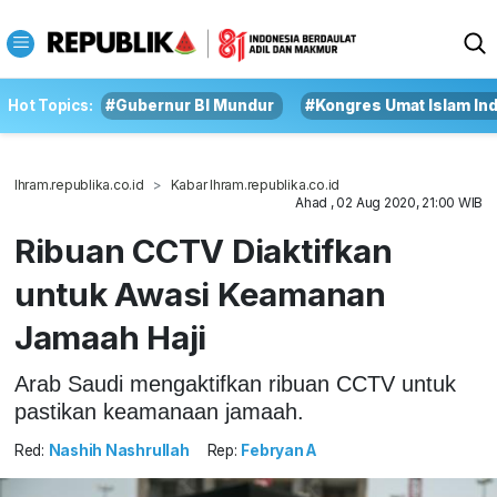
Hot Topics:
#Gubernur BI Mundur
#Kongres Umat Islam In
Ihram.republika.co.id
Kabar Ihram.republika.co.id
Ahad , 02 Aug 2020, 21:00 WIB
Ribuan CCTV Diaktifkan
untuk Awasi Keamanan
Jamaah Haji
Arab Saudi mengaktifkan ribuan CCTV untuk
pastikan keamanaan jamaah.
Red:
Nashih Nashrullah
Rep:
Febryan A