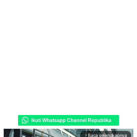
Ikuti Whatsapp Channel Republika
Baca selengkapnya
arrow_forward_ios