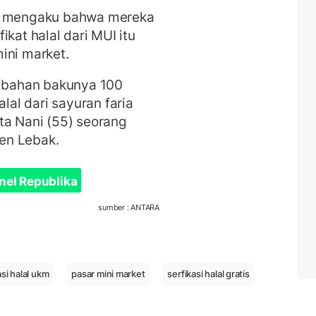
KM mengaku bahwa mereka
kat halal dari MUI itu
ini market.
u bahan bakunya 100
al dari sayuran faria
ta Nani (55) seorang
en Lebak.
nel Republika
sumber : ANTARA
asi halal ukm
pasar mini market
serfikasi halal gratis