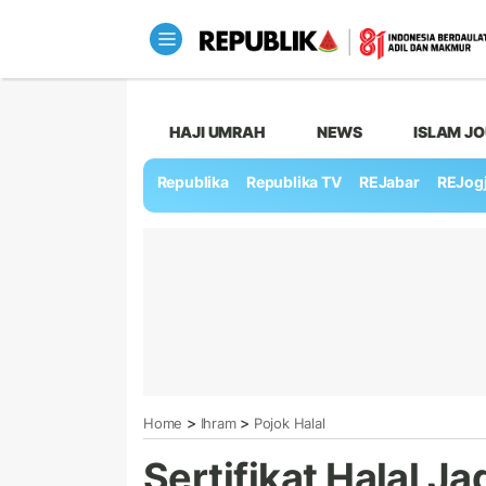
HAJI UMRAH
NEWS
ISLAM J
Republika
Republika TV
REJabar
REJog
>
>
Home
Ihram
Pojok Halal
Sertifikat Halal Ja