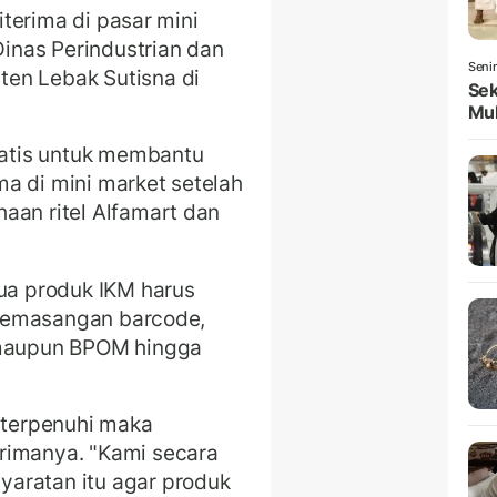
diterima di pasar mini
Dinas Perindustrian dan
Seni
en Lebak Sutisna di
Sek
Mul
gratis untuk membantu
a di mini market setelah
aan ritel Alfamart dan
mua produk IKM harus
, pemasangan barcode,
n maupun BPOM hingga
k terpenuhi maka
erimanya.
"Kami secara
aratan itu agar produk