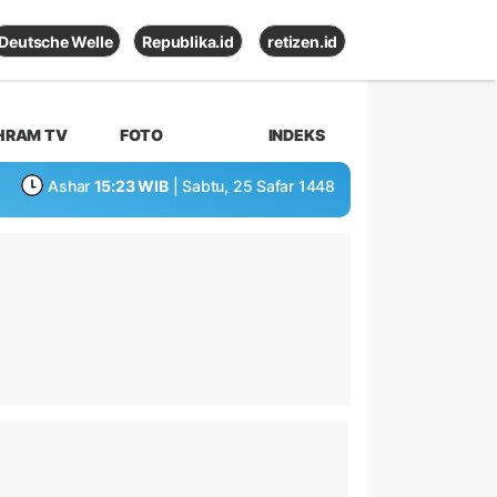
Deutsche Welle
Republika.id
retizen.id
HRAM TV
FOTO
INDEKS
Ashar
15:23 WIB
| Sabtu, 25 Safar 1448