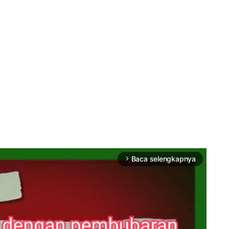
Baca selengkapnya
arrow_forward_ios