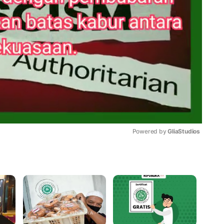
Powered by 
GliaStudios
Mute