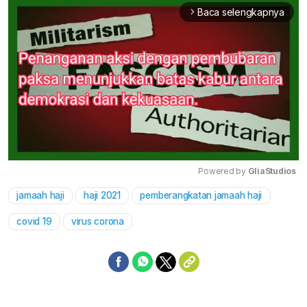
Baca selengkapnya
arrow_forward_ios
Powered by 
GliaStudios
jamaah haji
haji 2021
pemberangkatan jamaah haji
Mute
covid 19
virus corona