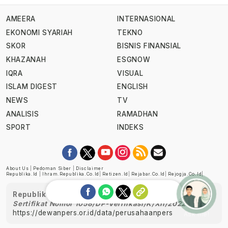
AMEERA
INTERNASIONAL
EKONOMI SYARIAH
TEKNO
SKOR
BISNIS FINANSIAL
KHAZANAH
ESGNOW
IQRA
VISUAL
ISLAM DIGEST
ENGLISH
NEWS
TV
ANALISIS
RAMADHAN
SPORT
INDEKS
About Us
|
Pedoman Siber
|
Disclaimer
Republika.id
|
Ihram.republika.co.id
|
Retizen.id
|
Rejabar.co.id
|
Rejogja.co.id
|
Republika telah diverifikasi oleh Dewan Pers
Sertifikat Nomor 1058/DP-Verifikasi/K/XII/2022
https://dewanpers.or.id/data/perusahaanpers
Ask me!