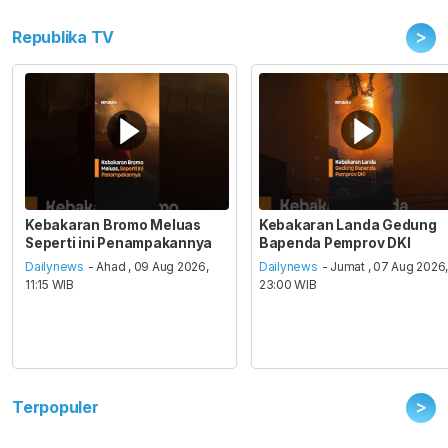
>
Republika TV
Kebakaran Bromo Meluas
Kebakaran Landa Gedung
Seperti ini Penampakannya
Bapenda Pemprov DKI
Dailynews
- Ahad , 09 Aug 2026,
Dailynews
- Jumat , 07 Aug 2026
11:15 WIB
23:00 WIB
>
Terpopuler