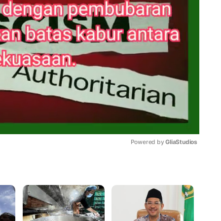
Powered by 
GliaStudios
Mute