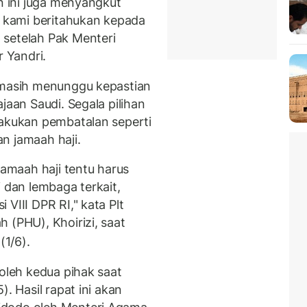
an ini juga menyangkut
i kami beritahukan kepada
 setelah Pak Menteri
 Yandri.
i masih menunggu kepastian
ajaan Saudi. Segala pilihan
lakukan pembatalan seperti
n jamaah haji.
maah haji tentu harus
i dan lembaga terkait,
VIII DPR RI," kata Plt
 (PHU), Khoirizi, saat
(1/6).
 oleh kedua pihak saat
. Hasil rapat ini akan