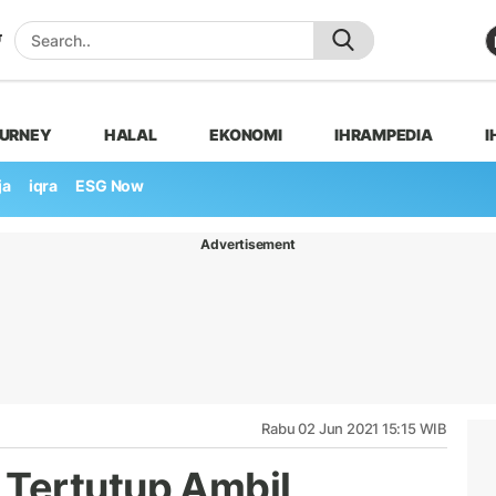
OURNEY
HALAL
EKONOMI
IHRAMPEDIA
I
ja
iqra
ESG Now
Advertisement
Rabu 02 Jun 2021 15:15 WIB
Tertutup Ambil