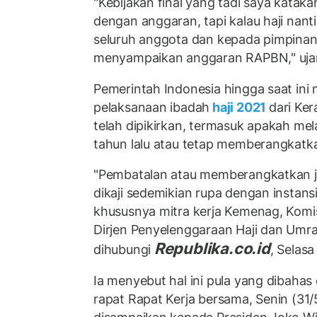
"Kebijakan final yang tadi saya katak
dengan anggaran, tapi kalau haji nant
seluruh anggota dan kepada pimpinan
menyampaikan anggaran RAPBN," ujar
Pemerintah Indonesia hingga saat in
pelaksanaan ibadah
haji 2021
dari Ker
telah dipikirkan, termasuk apakah me
tahun lalu atau tetap memberangkatka
"Pembatalan atau memberangkatkan ja
dikaji sedemikian rupa dengan instans
khususnya mitra kerja Kemenag, Komisi 
Dirjen Penyelenggaraan Haji dan Umrah
Republika.co.id
dihubungi
, Selasa 
Ia menyebut hal ini pula yang dibahas
rapat Rapat Kerja bersama, Senin (31/5)