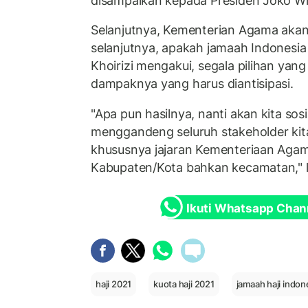
disampaikan kepada Presiden Joko W
Selanjutnya, Kementerian Agama aka
selanjutnya, apakah jamaah Indonesia
Khoirizi mengakui, segala pilihan yang
dampaknya yang harus diantisipasi.
"Apa pun hasilnya, nanti akan kita sos
menggandeng seluruh stakeholder kit
khususnya jajaran Kementeriaan Agama
Kabupaten/Kota bahkan kecamatan," l
Ikuti Whatsapp Chan
haji 2021
kuota haji 2021
jamaah haji indon