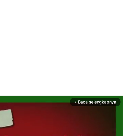
Baca selengkapnya
arrow_forward_ios