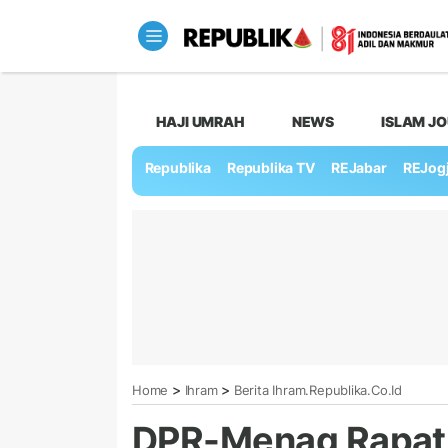
HAJI UMRAH
NEWS
ISLAM J
Republika
Republika TV
REJabar
REJog
>
>
Home
Ihram
Berita Ihram.republika.co.id
DPR-Menag Rapat 