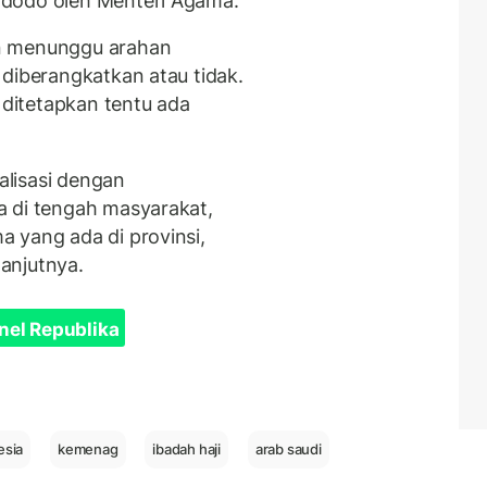
idodo oleh Menteri Agama.
n menunggu arahan
 diberangkatkan atau tidak.
 ditetapkan tentu ada
ialisasi dengan
a di tengah masyarakat,
 yang ada di provinsi,
anjutnya.
nel Republika
esia
kemenag
ibadah haji
arab saudi