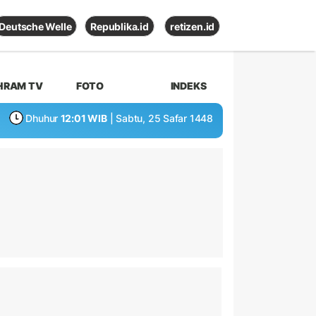
Deutsche Welle
Republika.id
retizen.id
HRAM TV
FOTO
INDEKS
Dhuhur
12:01 WIB
| Sabtu, 25 Safar 1448