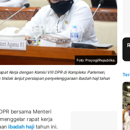
Foto: Prayogi/Republika.
pat Kerja dengan Komisi VIII DPR di Kompleks Parlemen,
Ter
tindak lanjut persiapan penyelenggaraan ibadah haji tahun
 DPR bersama Menteri
enggelar rapat kerja
aan
ibadah haji
tahun ini.