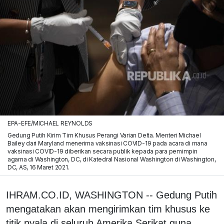
EPA-EFE/MICHAEL REYNOLDS
Gedung Putih Kirim Tim Khusus Perangi Varian Delta. Menteri Michael
Bailey dari Maryland menerima vaksinasi COVID-19 pada acara di mana
vaksinasi COVID-19 diberikan secara publik kepada para pemimpin
agama di Washington, DC, di Katedral Nasional Washington di Washington,
DC, AS, 16 Maret 2021.
IHRAM.CO.ID, WASHINGTON -- Gedung Putih
mengatakan akan mengirimkan tim khusus ke
titik nyala di seluruh Amerika Serikat guna