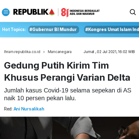
Hot Topics:
#Gubernur BI Mundur
#Kongres Umat Islam In
Ihram.republika.co.id
Mancanegara
Jumat , 02 Jul 2021, 16:02 WIB
Gedung Putih Kirim Tim
Khusus Perangi Varian Delta
Jumlah kasus Covid-19 selama sepekan di AS
naik 10 persen pekan lalu.
Red:
Ani Nursalikah