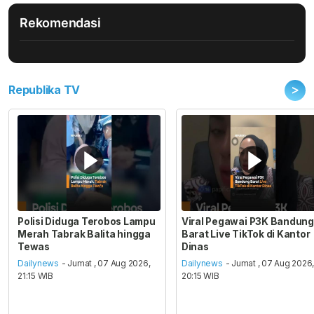
Rekomendasi
>
Republika TV
Polisi Diduga Terobos Lampu
Viral Pegawai P3K Bandung
Merah Tabrak Balita hingga
Barat Live TikTok di Kantor
Tewas
Dinas
Dailynews
- Jumat , 07 Aug 2026,
Dailynews
- Jumat , 07 Aug 2026
21:15 WIB
20:15 WIB