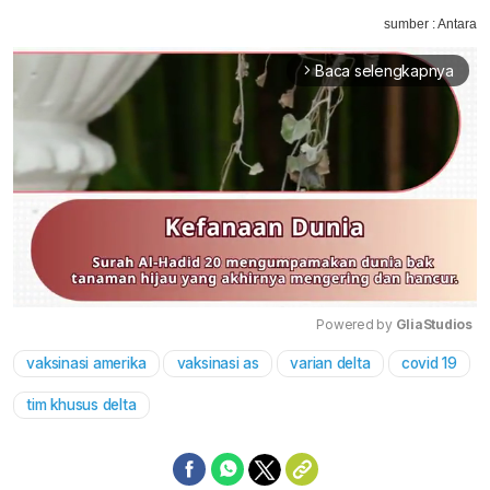
sumber : Antara
Baca selengkapnya
arrow_forward_ios
Powered by 
GliaStudios
vaksinasi amerika
vaksinasi as
varian delta
covid 19
Mute
tim khusus delta