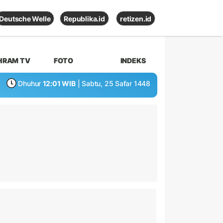
Deutsche Welle
Republika.id
retizen.id
HRAM TV
FOTO
INDEKS
Dhuhur
12:01 WIB
| Sabtu, 25 Safar 1448