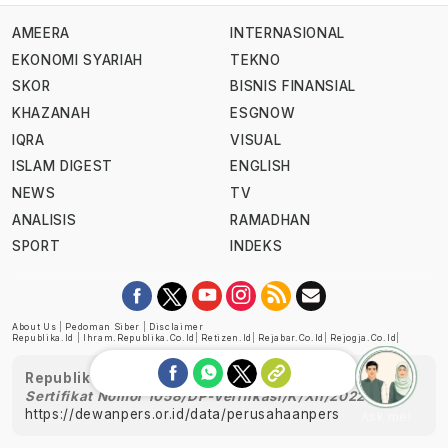
AMEERA
INTERNASIONAL
EKONOMI SYARIAH
TEKNO
SKOR
BISNIS FINANSIAL
KHAZANAH
ESGNOW
IQRA
VISUAL
ISLAM DIGEST
ENGLISH
NEWS
TV
ANALISIS
RAMADHAN
SPORT
INDEKS
About Us
|
Pedoman Siber
|
Disclaimer
Republika.id
|
Ihram.republika.co.id
|
Retizen.id
|
Rejabar.co.id
|
Rejogja.co.id
|
Republika telah diverifikasi oleh Dewan Pers
Sertifikat Nomor 1058/DP-Verifikasi/K/XII/2022
https://dewanpers.or.id/data/perusahaanpers
Ask me!