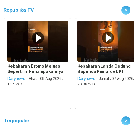
>
Republika TV
Kebakaran Bromo Meluas
Kebakaran Landa Gedung
Seperti ini Penampakannya
Bapenda Pemprov DKI
Dailynews
- Ahad , 09 Aug 2026,
Dailynews
- Jumat , 07 Aug 2026
11:15 WIB
23:00 WIB
>
Terpopuler