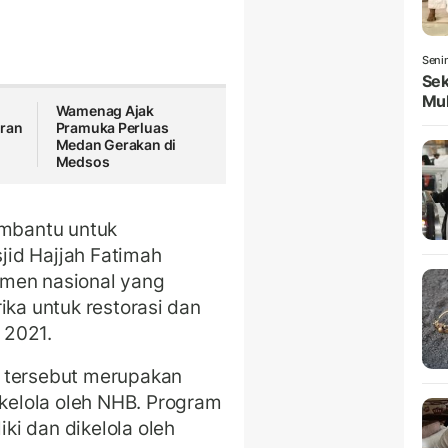
Seni
Sek
Mul
Wamenag Ajak
aran
Pramuka Perluas
Medan Gerakan di
Medsos
mbantu untuk
id Hajjah Fatimah
umen nasional yang
ika untuk restorasi dan
 2021.
a tersebut merupakan
elola oleh NHB. Program
i dan dikelola oleh