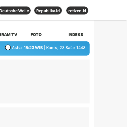
Deutsche Welle
Republika.id
retizen.id
HRAM TV
FOTO
INDEKS
Ashar
15:23 WIB
| Kamis, 23 Safar 1448