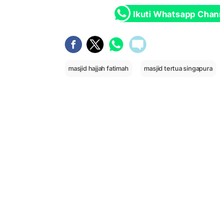
Ikuti Whatsapp Chan
masjid hajjah fatimah
masjid tertua singapura