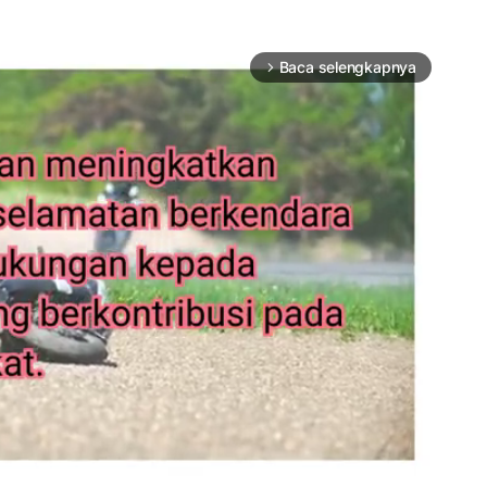
Baca selengkapnya
arrow_forward_ios