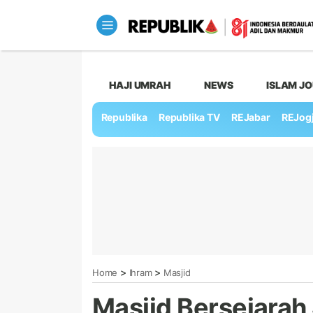
HAJI UMRAH
NEWS
ISLAM J
Republika
Republika TV
REJabar
REJog
>
>
Home
Ihram
Masjid
Masjid Bersejarah