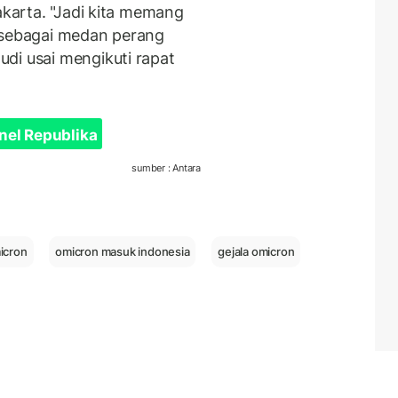
akarta. "Jadi kita memang
a sebagai medan perang
di usai mengikuti rapat
nel Republika
sumber : Antara
icron
omicron masuk indonesia
gejala omicron