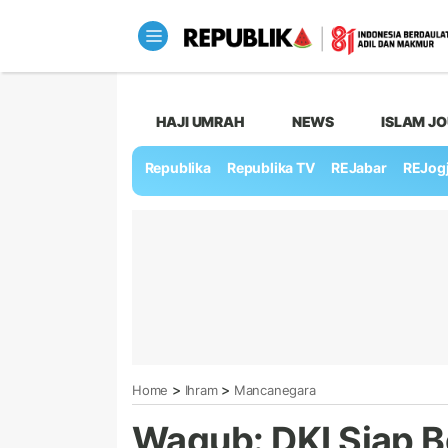
HAJI UMRAH
NEWS
ISLAM J
Republika
Republika TV
REJabar
REJog
>
>
Home
Ihram
Mancanegara
Wagub: DKI Siap 