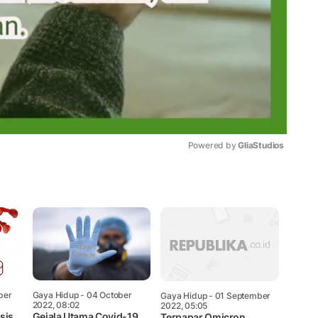
Powered by 
GliaStudios
Mute
ber
Gaya Hidup
- 04 October
Gaya Hidup
- 01 September
2022, 08:02
2022, 05:05
sis
Gejala Utama Covid-19
Terpapar Omicron,