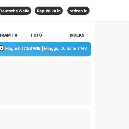
Deutsche Welle
Republika.id
retizen.id
HRAM TV
FOTO
INDEKS
Maghrib
17:58 WIB
| Minggu, 26 Safar 1448