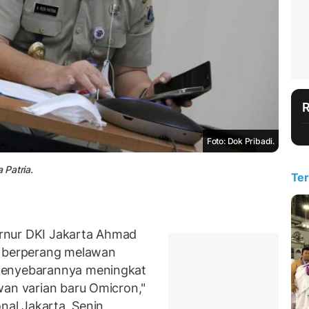
Foto: Dok Pribadi.
 Patria.
Ter
rnur DKI Jakarta Ahmad
p berperang melawan
penyebarannya meningkat
wan varian baru Omicron,"
onal Jakarta, Senin