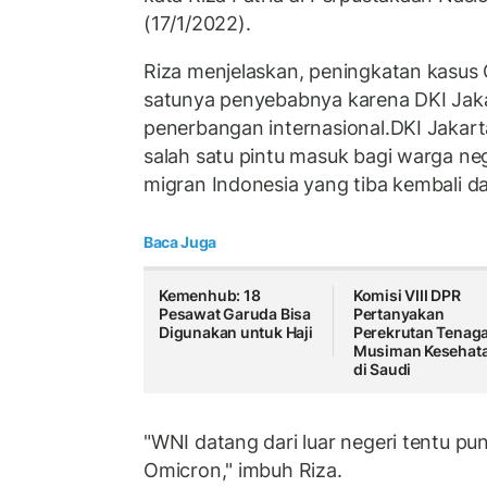
(17/1/2022).
Riza menjelaskan, peningkatan kasus 
satunya penyebabnya karena DKI Jaka
penerbangan internasional.DKI Jakarta
salah satu pintu masuk bagi warga ne
migran Indonesia yang tiba kembali dar
Baca Juga
Kemenhub: 18
Komisi VIII DPR
Pesawat Garuda Bisa
Pertanyakan
Digunakan untuk Haji
Perekrutan Tenag
Musiman Kesehat
di Saudi
"WNI datang dari luar negeri tentu pu
Omicron," imbuh Riza.