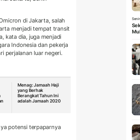
Seni
Omicron di Jakarta, salah
Sek
rta menjadi tempat transit
Mul
, kata dia, juga menjadi
gara Indonesia dan pekerja
i perjalanan luar negeri.
Menag: Jamaah Haji
yang Berhak
a
Berangkat Tahun Ini
an
adalah Jamaah 2020
nya potensi terpaparnya