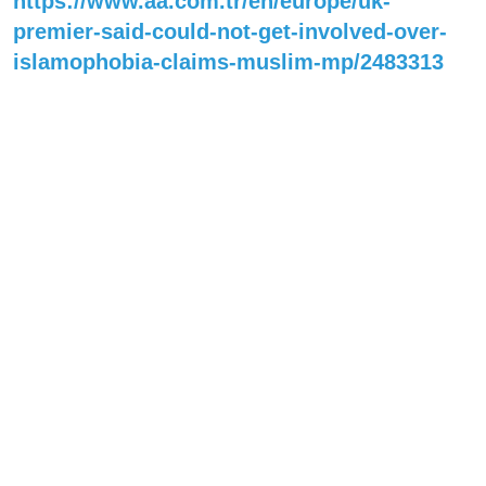
https://www.aa.com.tr/en/europe/uk-
premier-said-could-not-get-involved-over-
islamophobia-claims-muslim-mp/2483313