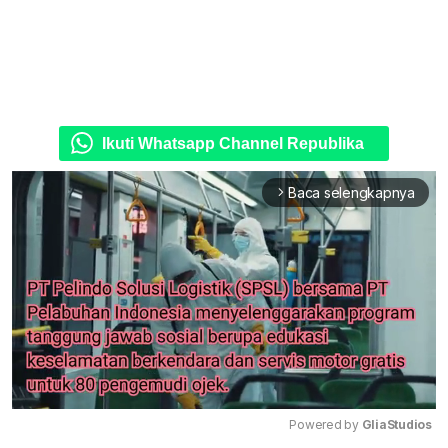
Ikuti Whatsapp Channel Republika
Baca selengkapnya
arrow_forward_ios
Powered by 
GliaStudios