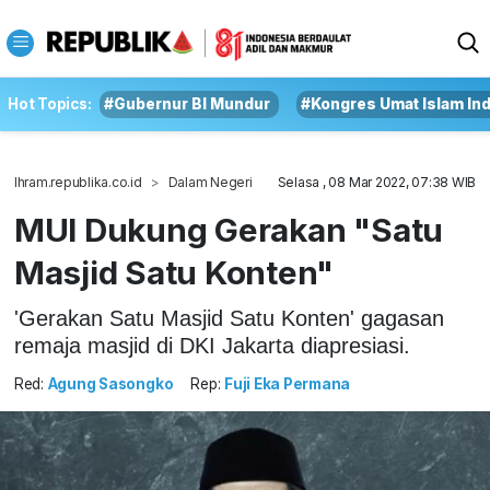
Hot Topics:
#Gubernur BI Mundur
#Kongres Umat Islam In
Ihram.republika.co.id
Dalam Negeri
Selasa , 08 Mar 2022, 07:38 WIB
MUI Dukung Gerakan "Satu
Masjid Satu Konten"
'Gerakan Satu Masjid Satu Konten' gagasan
remaja masjid di DKI Jakarta diapresiasi.
Red:
Agung Sasongko
Rep:
Fuji Eka Permana