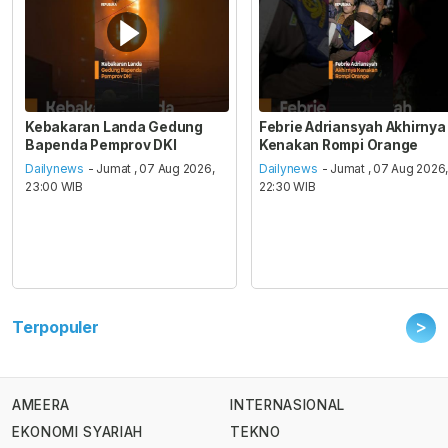
Kebakaran Landa Gedung
Febrie Adriansyah Akhirnya
Bapenda Pemprov DKI
Kenakan Rompi Orange
Dailynews
- Jumat , 07 Aug 2026,
Dailynews
- Jumat , 07 Aug 2026
23:00 WIB
22:30 WIB
>
Terpopuler
AMEERA
INTERNASIONAL
EKONOMI SYARIAH
TEKNO