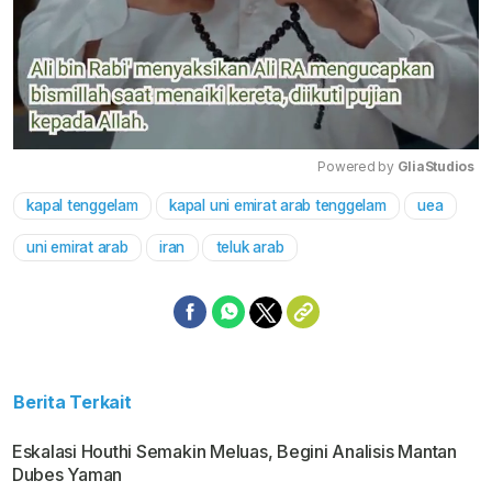
Powered by 
GliaStudios
kapal tenggelam
kapal uni emirat arab tenggelam
uea
Mute
uni emirat arab
iran
teluk arab
Berita Terkait
Eskalasi Houthi Semakin Meluas, Begini Analisis Mantan
Dubes Yaman