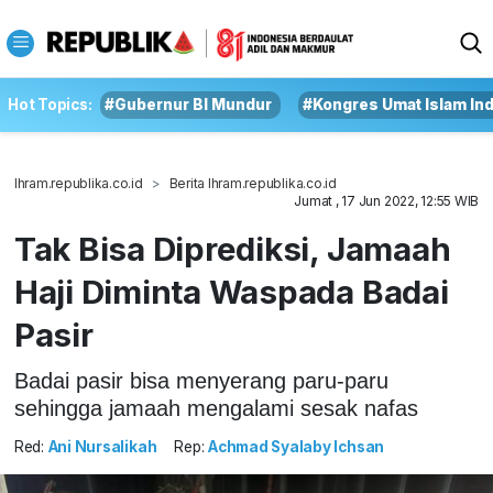
Hot Topics:
#Gubernur BI Mundur
#Kongres Umat Islam In
Ihram.republika.co.id
Berita Ihram.republika.co.id
Jumat , 17 Jun 2022, 12:55 WIB
Tak Bisa Diprediksi, Jamaah
Haji Diminta Waspada Badai
Pasir
Badai pasir bisa menyerang paru-paru
sehingga jamaah mengalami sesak nafas
Red:
Ani Nursalikah
Rep:
Achmad Syalaby Ichsan