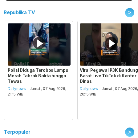
>
Republika TV
Polisi Diduga Terobos Lampu
Viral Pegawai P3K Bandung
Merah Tabrak Balita hingga
Barat Live TikTok di Kantor
Tewas
Dinas
Dailynews
- Jumat , 07 Aug 2026,
Dailynews
- Jumat , 07 Aug 2026
21:15 WIB
20:15 WIB
>
Terpopuler