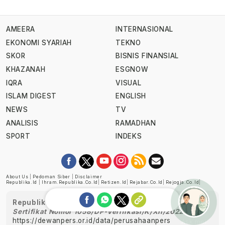
AMEERA
INTERNASIONAL
EKONOMI SYARIAH
TEKNO
SKOR
BISNIS FINANSIAL
KHAZANAH
ESGNOW
IQRA
VISUAL
ISLAM DIGEST
ENGLISH
NEWS
TV
ANALISIS
RAMADHAN
SPORT
INDEKS
About Us
|
Pedoman Siber
|
Disclaimer
Republika.id
|
Ihram.republika.co.id
|
Retizen.id
|
Rejabar.co.id
|
Rejogja.co.id
|
Republika telah diverifikasi oleh Dewan Pers
Sertifikat Nomor 1058/DP-Verifikasi/K/XII/2022
https://dewanpers.or.id/data/perusahaanpers
Ask me!