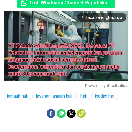
Ikuti Whatsapp Channel Republika
Baca selengkapnya
arrow_forward_ios
Powered by 
GliaStudios
jamaah haji
layanan jamaah haji
haji
ibadah haji
Mute