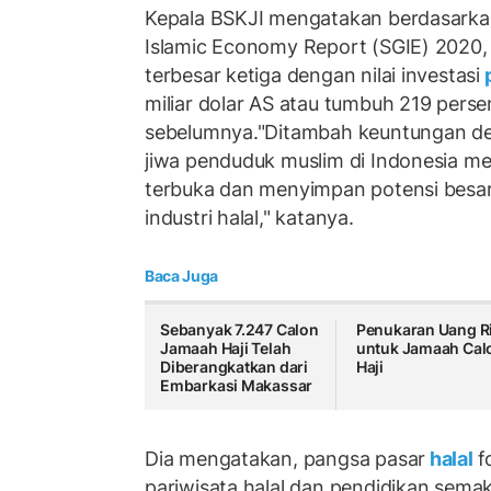
Kepala BSKJI mengatakan berdasarkan
Islamic Economy Report (SGIE) 2020,
terbesar ketiga dengan nilai investasi
p
miliar dolar AS atau tumbuh 219 perse
sebelumnya."Ditambah keuntungan demo
jiwa penduduk muslim di Indonesia me
terbuka dan menyimpan potensi bes
industri halal," katanya.
Baca Juga
Sebanyak 7.247 Calon
Penukaran Uang Ri
Jamaah Haji Telah
untuk Jamaah Cal
Diberangkatkan dari
Haji
Embarkasi Makassar
Dia mengatakan, pangsa pasar
halal
f
pariwisata halal dan pendidikan semak