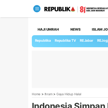
HAJI UMRAH
NEWS
ISLAM J
Republika
Republika TV
REJabar
REJog
>
>
Home
Ihram
Gaya Hidup Halal
Indonesia Simpan