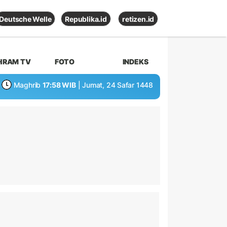
Deutsche Welle
Republika.id
retizen.id
HRAM TV
FOTO
INDEKS
Maghrib
17:58 WIB
| Jumat, 24 Safar 1448