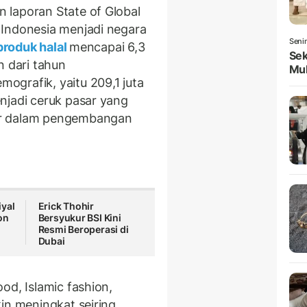
 laporan State of Global
 Indonesia menjadi negara
Seni
roduk halal
mencapai 6,3
Sek
n dari tahun
Mul
grafik, yaitu 209,1 juta
njadi ceruk pasar yang
ar dalam pengembangan
yal
Erick Thohir
on
Bersyukur BSI Kini
Resmi Beroperasi di
Dubai
ood, Islamic fashion,
in meningkat seiring