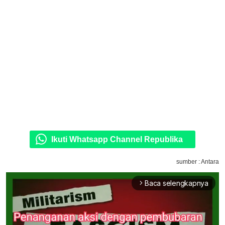
Ikuti Whatsapp Channel Republika
sumber : Antara
Baca selengkapnya
arrow_forward_ios