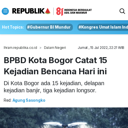
Hot Topics:
#Gubernur BI Mundur
#Kongres Umat Islam In
Ihram.republika.co.id
Dalam Negeri
Jumat , 15 Jul 2022, 22:21 WIB
BPBD Kota Bogor Catat 15
Kejadian Bencana Hari ini
Di Kota Bogor ada 15 kejadian, delapan
kejadian banjir, tiga kejadian longsor.
Red:
Agung Sasongko