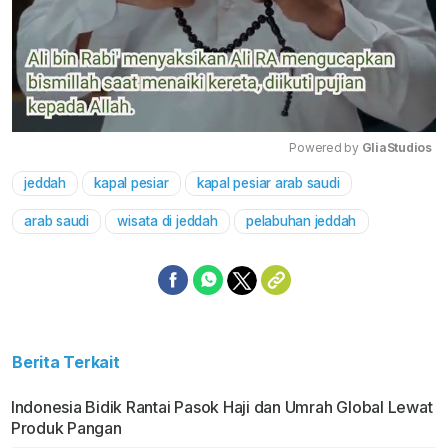
Powered by 
GliaStudios
jeddah
kapal pesiar
kapal pesiar arab saudi
Mute
arab saudi
wisata di jeddah
pelabuhan jeddah
Berita Terkait
Indonesia Bidik Rantai Pasok Haji dan Umrah Global Lewat
Produk Pangan