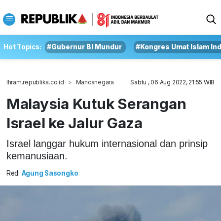
Hot Topics:
#Gubernur BI Mundur
#Kongres Umat Islam In
Ihram.republika.co.id
Mancanegara
Sabtu , 06 Aug 2022, 21:55 WIB
Malaysia Kutuk Serangan
Israel ke Jalur Gaza
Israel langgar hukum internasional dan prinsip
kemanusiaan.
Red:
Agung Sasongko